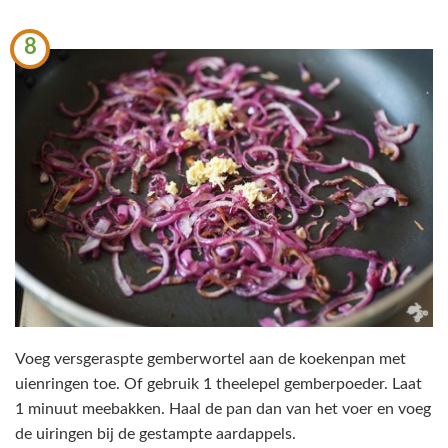
8
Voeg versgeraspte gemberwortel aan de koekenpan met
uienringen toe. Of gebruik 1 theelepel gemberpoeder. Laat
1 minuut meebakken. Haal de pan dan van het voer en voeg
de uiringen bij de gestampte aardappels.