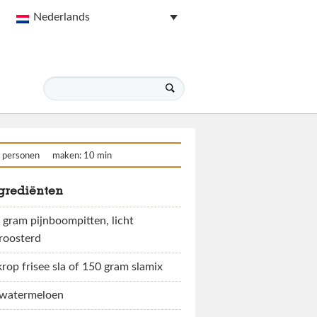
Nederlands
 personen
maken: 10 min
grediënten
 gram pijnboompitten, licht
roosterd
krop frisee sla of 150 gram slamix
watermeloen