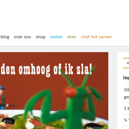
blog
over ons
shop
weten
eten
chef het samen
4
in
50
ge
1 
¼ 