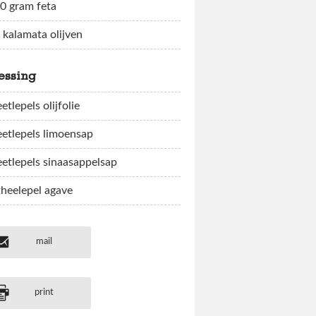
0 gram feta
 kalamata olijven
essing
eetlepels olijfolie
eetlepels limoensap
eetlepels sinaasappelsap
theelepel agave
mail
print