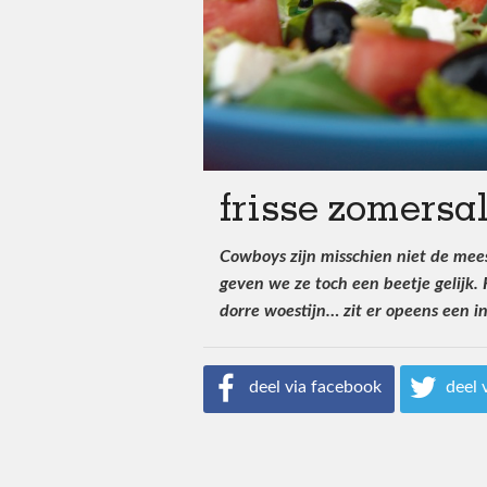
frisse zomersa
Cowboys zijn misschien niet de mees
geven we ze toch een beetje gelijk. 
dorre woestijn… zit er opeens een i
deel via facebook
deel 