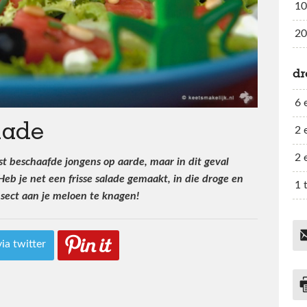
10
20
dr
6 
lade
2 
2 
t beschaafde jongens op aarde, maar in dit geval
Heb je net een frisse salade gemaakt, in die droge en
1 
nsect aan je meloen te knagen!
via twitter