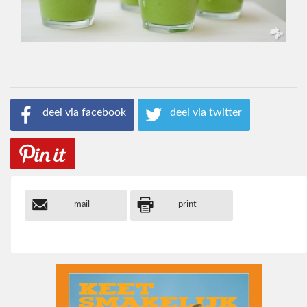
deel via facebook
deel via twitter
mail
print