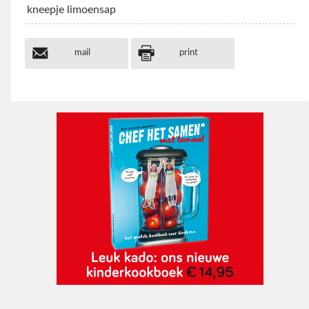
kneepje limoensap
mail
print