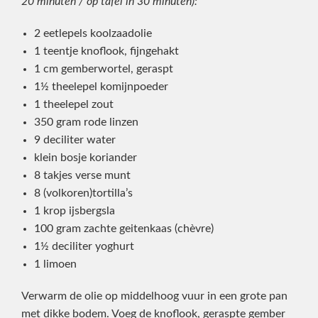
20 minuten / op tafel in 30 minuten):
2 eetlepels koolzaadolie
1 teentje knoflook, fijngehakt
1 cm gemberwortel, geraspt
1½ theelepel komijnpoeder
1 theelepel zout
350 gram rode linzen
9 deciliter water
klein bosje koriander
8 takjes verse munt
8 (volkoren)tortilla’s
1 krop ijsbergsla
100 gram zachte geitenkaas (chèvre)
1½ deciliter yoghurt
1 limoen
Verwarm de olie op middelhoog vuur in een grote pan
met dikke bodem. Voeg de knoflook, geraspte gember