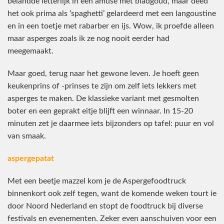
belandde letterlijk in een amuse met bladgoud, maar deed
het ook prima als ‘spaghetti’ gelardeerd met een langoustine
en in een toetje met rabarber en ijs. Wow, ik proefde alleen
maar asperges zoals ik ze nog nooit eerder had
meegemaakt.
Maar goed, terug naar het gewone leven. Je hoeft geen
keukenprins of -prinses te zijn om zelf iets lekkers met
asperges te maken. De klassieke variant met gesmolten
boter en een geprakt eitje blijft een winnaar. In 15-20
minuten zet je daarmee iets bijzonders op tafel: puur en vol
van smaak.
aspergepatat
Met een beetje mazzel kom je de Aspergefoodtruck
binnenkort ook zelf tegen, want de komende weken tourt ie
door Noord Nederland en stopt de foodtruck bij diverse
festivals en evenementen. Zeker even aanschuiven voor een