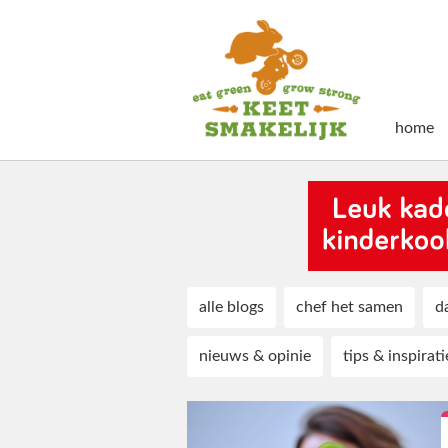
home
alle blogs
chef het samen
d
nieuws & opinie
tips & inspirati