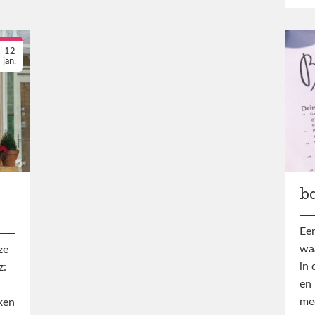
12
jan.
j
b
Een
waa
ze
in 
z:
en 
mee
eken