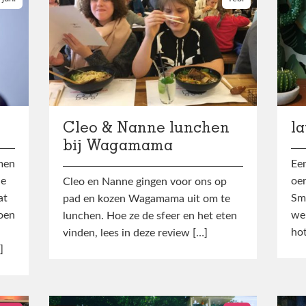
Cleo & Nanne lunchen
l
bij Wagamama
men
Een
ne
oer
Cleo en Nanne gingen voor ons op
at
Sma
pad en kozen Wagamama uit om te
oen
we 
lunchen. Hoe ze de sfeer en het eten
ho
vinden, lees in deze review […]
]