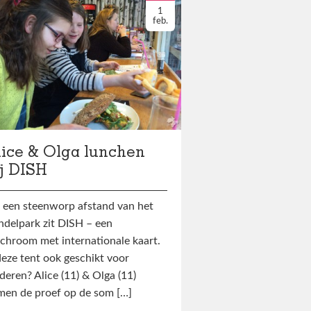
1
feb.
lice & Olga lunchen
ij DISH
 een steenworp afstand van het
delpark zit DISH – een
chroom met internationale kaart.
deze tent ook geschikt voor
deren? Alice (11) & Olga (11)
men de proef op de som […]