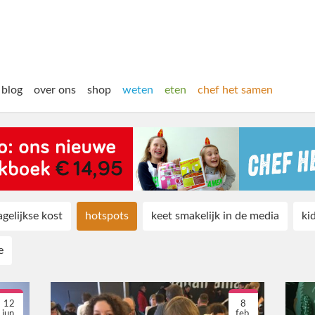
blog
over ons
shop
weten
eten
chef het samen
agelijkse kost
hotspots
keet smakelijk in de media
ki
e
12
8
jun.
feb.