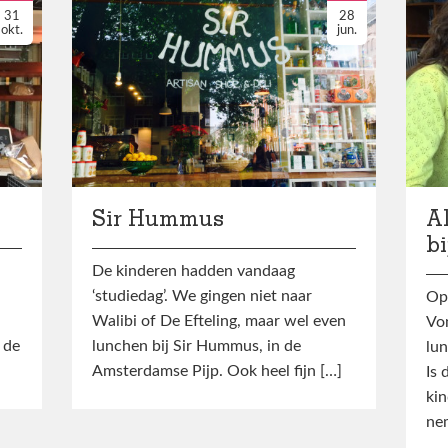
31
28
okt.
jun.
Sir Hummus
A
b
De kinderen hadden vandaag
‘studiedag’. We gingen niet naar
Op
Walibi of De Efteling, maar wel even
Von
 de
lunchen bij Sir Hummus, in de
lun
Amsterdamse Pijp. Ook heel fijn […]
Is 
kin
ne