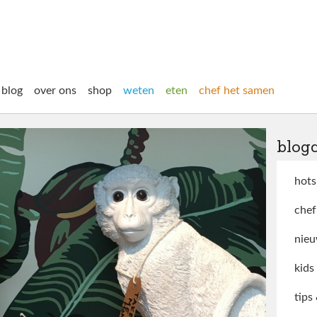
blog
over ons
shop
weten
eten
chef het samen
blog
hots
chef
nieu
kids
tips