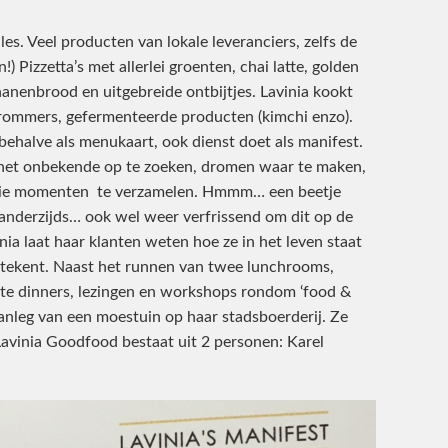
es. Veel producten van lokale leveranciers, zelfs de
) Pizzetta’s met allerlei groenten, chai latte, golden
nanenbrood en uitgebreide ontbijtjes. Lavinia kookt
rommers, gefermenteerde producten (kimchi enzo).
e behalve als menukaart, ook dienst doet als manifest.
 het onbekende op te zoeken, dromen waar te maken,
ooie momenten te verzamelen. Hmmm… een beetje
anderzijds… ook wel weer verfrissend om dit op de
nia laat haar klanten weten hoe ze in het leven staat
betekent. Naast het runnen van twee lunchrooms,
vate dinners, lezingen en workshops rondom ‘food &
aanleg van een moestuin op haar stadsboerderij. Ze
Lavinia Goodfood bestaat uit 2 personen: Karel