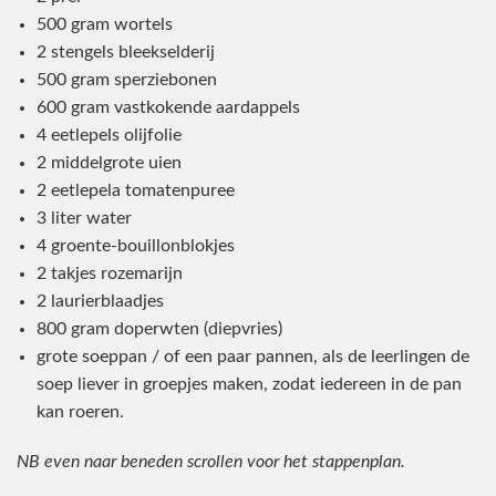
500 gram wortels
2 stengels bleekselderij
500 gram sperziebonen
600 gram vastkokende aardappels
4 eetlepels olijfolie
2 middelgrote uien
2 eetlepela tomatenpuree
3 liter water
4 groente-bouillonblokjes
2 takjes rozemarijn
2 laurierblaadjes
800 gram doperwten (diepvries)
grote soeppan / of een paar pannen, als de leerlingen de
soep liever in groepjes maken, zodat iedereen in de pan
kan roeren.
NB even naar beneden scrollen voor het stappenplan.