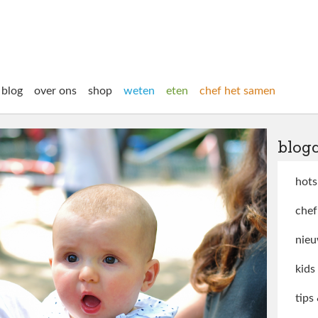
blog
over ons
shop
weten
eten
chef het samen
blog
hots
chef
nieu
kids
tips