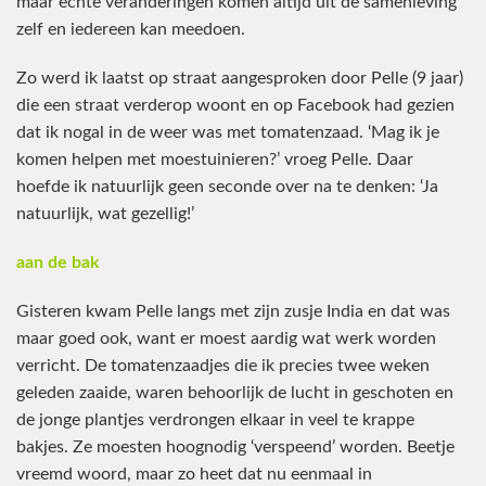
maar echte veranderingen komen altijd uit de samenleving
zelf en iedereen kan meedoen.
Zo werd ik laatst op straat aangesproken door Pelle (9 jaar)
die een straat verderop woont en op Facebook had gezien
dat ik nogal in de weer was met tomatenzaad. ‘Mag ik je
komen helpen met moestuinieren?’ vroeg Pelle. Daar
hoefde ik natuurlijk geen seconde over na te denken: ‘Ja
natuurlijk, wat gezellig!’
aan de bak
Gisteren kwam Pelle langs met zijn zusje India en dat was
maar goed ook, want er moest aardig wat werk worden
verricht. De tomatenzaadjes die ik precies twee weken
geleden zaaide, waren behoorlijk de lucht in geschoten en
de jonge plantjes verdrongen elkaar in veel te krappe
bakjes. Ze moesten hoognodig ‘verspeend’ worden. Beetje
vreemd woord, maar zo heet dat nu eenmaal in