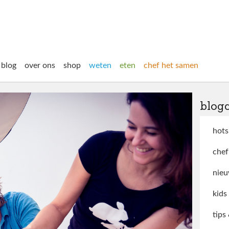
blog
over ons
shop
weten
eten
chef het samen
blog
hots
chef
nieu
kids
tips