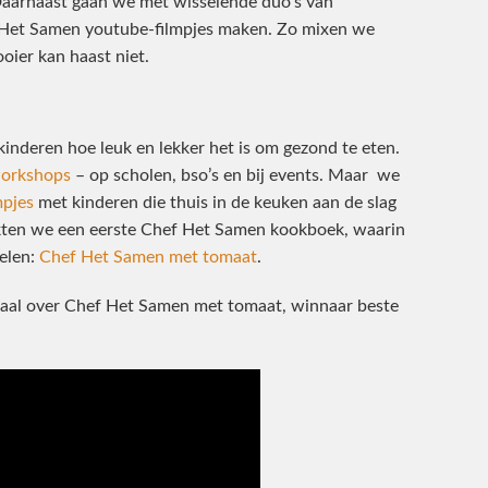
aarnaast gaan we met wisselende duo’s van
Het Samen youtube-filmpjes maken. Zo mixen we
ier kan haast niet.
nderen hoe leuk en lekker het is om gezond te eten.
orkshops
– op scholen, bso’s en bij events. Maar we
mpjes
met kinderen die thuis in de keuken aan de slag
akten we een eerste Chef Het Samen kookboek, waarin
pelen:
Chef Het Samen met tomaat
.
naal over Chef Het Samen met tomaat, winnaar beste