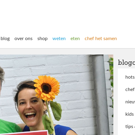
blog
over ons
shop
weten
eten
chef het samen
blog
hots
chef
nieu
kids
tips