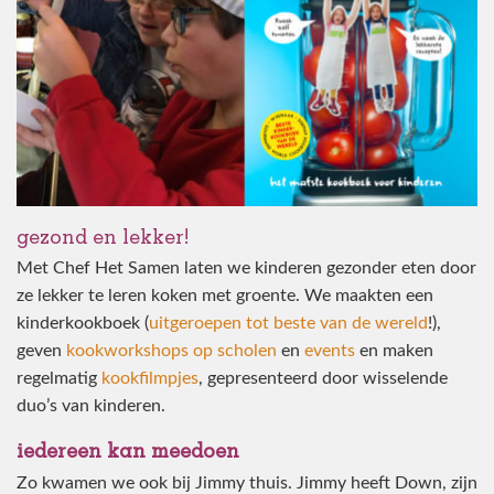
gezond en lekker!
Met Chef Het Samen laten we kinderen gezonder eten door
ze lekker te leren koken met groente. We maakten een
kinderkookboek (
uitgeroepen tot beste van de wereld
!),
geven
kookworkshops op scholen
en
events
en maken
regelmatig
kookfilmpjes
, gepresenteerd door wisselende
duo’s van kinderen.
iedereen kan meedoen
Zo kwamen we ook bij Jimmy thuis. Jimmy heeft Down, zijn