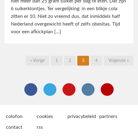
niet meer dan 25 gram suiker per dag te eten. Dat zijn
6 suikerklontjes. Ter vergelijking: in een blikje cola
zitten er 10. Niet zo vreemd dus, dat inmiddels half
Nederland overgewicht heeft of zelfs obesitas. Tijd
voor een afkickplan […]
« Vorige
1
2
3
4
Volgende »
colofon
cookies
privacybeleid
partners
contact
rss