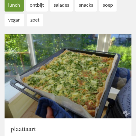
lunch
ontbijt
salades
snacks
soep
vegan
zoet
plaattaart