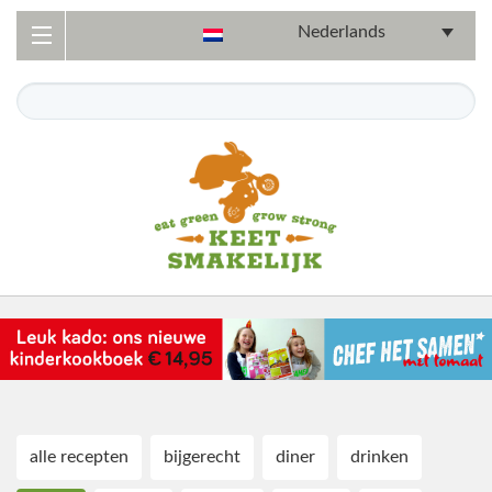
Nederlands
alle recepten
bijgerecht
diner
drinken